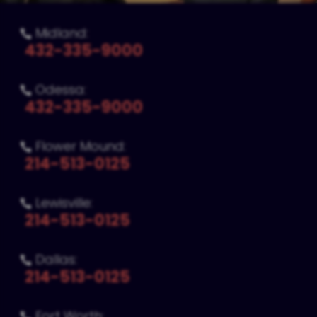
Midland:

432-335-9000
Odessa:

432-335-9000
Flower Mound:

214-513-0125
Lewisville:

214-513-0125
Dallas:

214-513-0125
Fort Worth:
