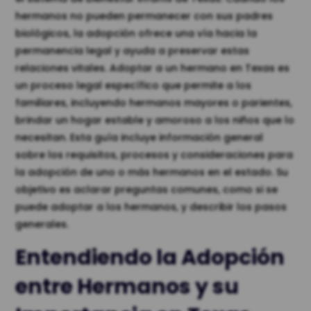
hermanos no pueden permanecer con sus padres
biológicos, la adopción ofrece una vía hacia la
permanencia legal y ayuda a preservar estas
relaciones vitales. Adoptar a un hermano en Texas es
un proceso legal específico que permite a los
familiares, incluyendo hermanos mayores o parientes,
brindar un hogar estable y amoroso a los niños que lo
necesitan. Esta guía incluye información general
sobre los requisitos, procesos y consideraciones para
la adopción de uno o más hermanos en el estado. Su
objetivo es aclarar preguntas comunes, como si se
puede adoptar a los hermanos, y describir los pasos
generales.
Entendiendo la Adopción
entre Hermanos y su