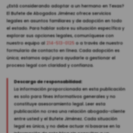
¿Está considerando adoptar a un hermano en Texas?
El Bufete de Abogados Jiménez ofrece servicios
legales en asuntos familiares y de adopción en todo
el estado. Para hablar sobre su situación específica y
explorar sus opciones legales, comuníquese con
nuestro equipo al
214-513-0125
o a través de nuestro
formulario de contacto en línea. Cada adopción es
única; estamos aquí para ayudarle a gestionar el
proceso legal con claridad y confianza.
Descargo de responsabilidad:
La información proporcionada en esta publicación
es solo para fines informativos generales y no
constituye asesoramiento legal. Leer esta
publicación no crea una relación abogado-cliente
entre usted y el Bufete Jiménez. Cada situación
legal es única, y no debe actuar ni basarse en la