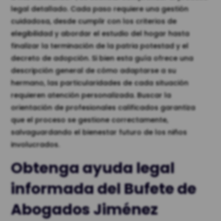
legal detallado. Cada paso requiere una gestión
cuidadosa, desde cumplir con los criterios de
elegibilidad y abordar el estudio del hogar hasta
finalizar la terminación de la patria potestad y el
decreto de adopción. Si bien esta guía ofrece una
descripción general de cómo adaptarse a su
hermano, las particularidades de cada situación
requieren atención personalizada. Buscar la
orientación de profesionales calificados garantiza
que el proceso se gestione correctamente,
salvaguardando el bienestar futuro de los niños
involucrados.
Obtenga ayuda legal
informada del Bufete de
Abogados Jiménez