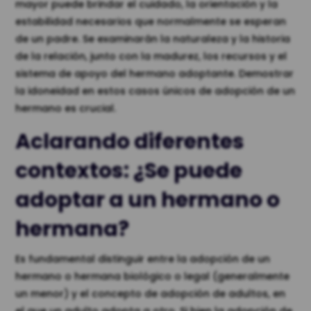
mayor puede brindar el cuidado, la orientación y la
estabilidad necesarios que normalmente se esperan
de un padre. Se examinarán la naturaleza y la historia
de la relación, junto con la madurez, los recursos y el
sistema de apoyo del hermano adoptante. Demostrar
la idoneidad en estos casos únicos de adopción de un
hermano es crucial.
Aclarando diferentes
contextos: ¿Se puede
adoptar a un hermano o
hermana?
Es fundamental distinguir entre la adopción de un
hermano o hermana biológico o legal (generalmente
un menor) y el concepto de adopción de adultos, en
el que un adulto adopta a otro. Si bien la adopción de