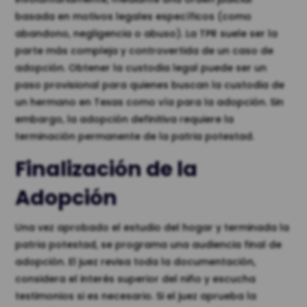
basada en motivos legales específicos (como
abandono, negligencia o abuso). La TPR suele ser la
parte más compleja y controvertida de un caso de
adopción. Obtener la custodia legal puede ser un
paso provisional para quienes buscan la custodia de
un hermano en Texas como vía para la adopción. Sin
embargo, la adopción definitiva requiere la
terminación permanente de la patria potestad.
Finalización de la
Adopción
Una vez aprobado el estudio del hogar y terminada la
patria potestad, se programa una audiencia final de
adopción. El juez revisa toda la documentación,
considera el interés superior del niño y escucha
testimonios si es necesario. Si el juez aprueba la