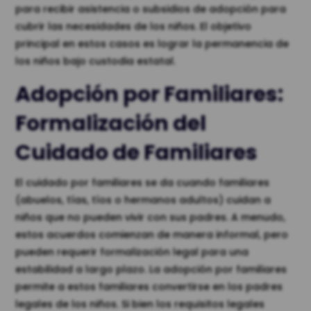
para recibir asistencia o subsidios de adopción para
cubrir las necesidades de los niños. El objetivo
principal en estos casos es lograr la permanencia de
los niños bajo custodia estatal.
Adopción por Familiares:
Formalización del
Cuidado de Familiares
El cuidado por familiares se da cuando familiares
(abuelos, tías, tíos o hermanos adultos) cuidan a
niños que no pueden vivir con sus padres. A menudo,
estos acuerdos comienzan de manera informal, pero
pueden requerir formalización legal para una
estabilidad a largo plazo. La adopción por familiares
permite a estos familiares convertirse en los padres
legales de los niños. Si bien los requisitos legales