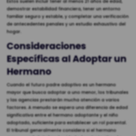
Estos suelen incluir tener al menos 21 años de edad,
demostrar estabilidad financiera, tener un entorno
familiar seguro y estable, y completar una verificación
de antecedentes penales y un estudio exhaustivo del
hogar.
Consideraciones
Específicas al Adoptar un
Hermano
Cuando el futuro padre adoptivo es un hermano
mayor que busca adoptar a uno menor, los tribunales
y las agencias prestarán mucha atención a varios
factores. A menudo se espera una diferencia de edad
significativa entre el hermano adoptante y el niño
adoptado, suficiente para establecer un rol parental.
El tribunal generalmente considera si el hermano