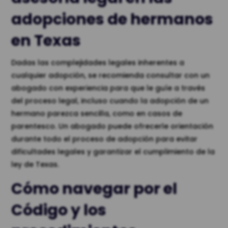
adopciones de hermanos
en Texas
Dadas las complejidades legales inherentes a
cualquier adopción, se recomienda consultar con un
abogado con experiencia para que le guíe a través
del proceso legal, incluso cuando la adopción de un
hermano parezca sencilla, como en casos de
parentesco. Un abogado puede ofrecerle orientación
durante todo el proceso de adopción para evitar
dificultades legales y garantizar el cumplimiento de la
ley de Texas.
Cómo navegar por el
Código y los