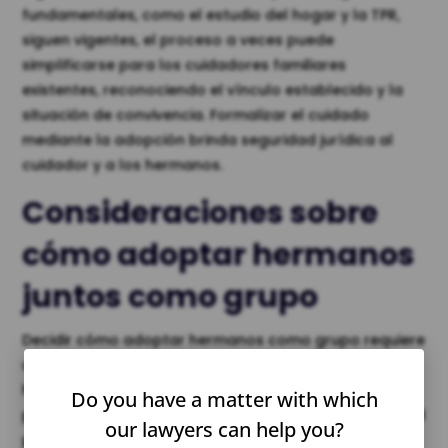
fundamentales, como el estudio del hogar y la TPR,
siguen vigentes, el proceso a veces puede
simplificarse para los cuidadores familiares
existentes, reconociendo el vínculo establecido y la
situación de convivencia. Formalizar el cuidado
mediante la adopción brinda seguridad jurídica al
cuidador y a los hermanos.
Consideraciones sobre
cómo adoptar hermanos
juntos como grupo
Decidir cómo adoptar hermanos como grupo requiere
una cuidadosa reflexión. Si bien mantener a los
hermanos juntos es muy beneficioso, los futuros
Do you have a matter with which
padres deben evaluar de forma realista su capacidad
our lawyers can help you?
para satisfacer las necesidades emocionales, de