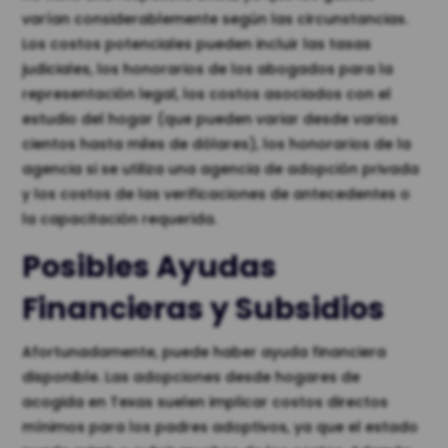
varían considerablemente según las circunstancias.
Los costos potenciales pueden incluir las tasas
judiciales, los honorarios de los abogados para la
representación legal, los costos asociados con el
estudio del hogar (que pueden variar desde varios
cientos hasta miles de dólares), los honorarios de la
agencia si se utiliza una agencia de adopción privada
y los costos de las verificaciones de antecedentes o
la capacitación requerida.
Posibles Ayudas
Financieras y Subsidios
Afortunadamente, puede haber ayuda financiera
disponible. Las adopciones desde hogares de
acogida en Texas suelen implicar costos directos
mínimos para los padres adoptivos, ya que el estado