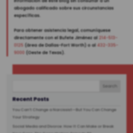
información de este blog sin consultar a un
abogado calificado sobre sus circunstancias
específicas.
Para obtener asistencia legal, comuníquese
directamente con el Bufete Jiménez al
214-513-
0125
(área de Dallas-Fort Worth) o al
432-335-
9000
(Oeste de Texas).
Recent Posts
You Can’t Change a Narcissist—But You Can Change
Your Strategy
Social Media and Divorce: How It Can Make or Break