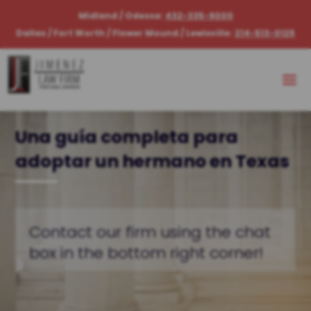
Midland / Odessa:
432-335-9000
Dallas / Fort Worth / Flower Mound / Lewisville:
214-513-0125
Una guía completa para
adoptar un hermano en Texas
Contact our firm using the chat
box in the bottom right corner!