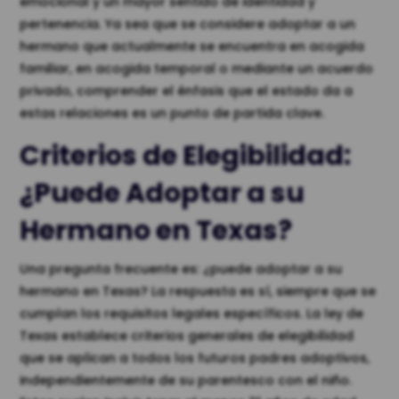
emocional y un mayor sentido de identidad y
pertenencia. Ya sea que se considere adoptar a un
hermano que actualmente se encuentra en acogida
familiar, en acogida temporal o mediante un acuerdo
privado, comprender el énfasis que el estado da a
estas relaciones es un punto de partida clave.
Criterios de Elegibilidad:
¿Puede Adoptar a su
Hermano en Texas?
Una pregunta frecuente es: ¿puede adoptar a su
hermano en Texas? La respuesta es sí, siempre que se
cumplan los requisitos legales específicos. La ley de
Texas establece criterios generales de elegibilidad
que se aplican a todos los futuros padres adoptivos,
independientemente de su parentesco con el niño.