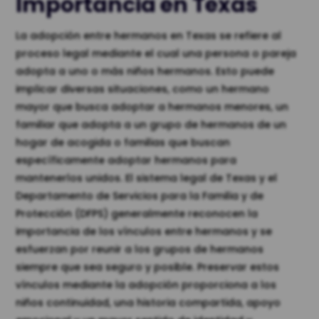
Importancia en Texas
La adopción entre hermanos en Texas se refiere al
proceso legal mediante el cual una persona o pareja
adopta a uno o más niños hermanos. Esto puede
implicar diversas situaciones, como un hermano
mayor que busca adoptar a hermanos menores, un
familiar que adopta a un grupo de hermanos de un
hogar de acogida o familias que buscan
específicamente adoptar hermanos para
mantenerlos unidos. El sistema legal de Texas y el
Departamento de Servicios para la Familia y de
Protección (DFPS) generalmente reconocen la
importancia de los vínculos entre hermanos y se
esfuerzan por reunir a los grupos de hermanos
siempre que sea seguro y posible. Preservar estos
vínculos mediante la adopción proporciona a los
niños continuidad, una historia compartida, apoyo