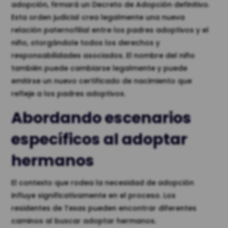
adopción, firmará un Decreto de Adopción definitivo.
Esta orden judicial crea legalmente una nueva
relación paternofilial entre los padres adoptivos y el
niño, otorgándole todos los derechos y
responsabilidades asociados. El nombre del niño
también puede cambiarse legalmente y puede
emitirse un nuevo certificado de nacimiento que
refleje a los padres adoptivos.
Abordando escenarios
específicos al adoptar
hermanos
El contexto que rodea la necesidad de adopción
influye significativamente en el proceso. Los
residentes de Texas pueden encontrar diferentes
caminos al buscar adoptar hermanos.