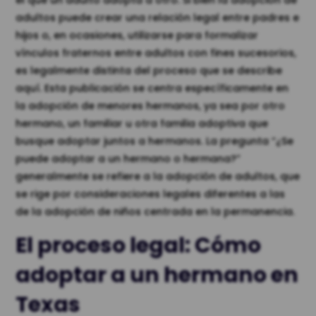
adultos puede crear una relación legal entre padres e
hijos o, en ocasiones, utilizarse para formalizar
vínculos fraternos entre adultos con fines sucesorios,
es legalmente distinta del proceso que se describe
aquí. Esta publicación se centra específicamente en
la adopción de menores hermanos, ya sea por otro
hermano, un familiar u otra familia adoptiva que
busque adoptar juntos a hermanos. La pregunta “¿Se
puede adoptar a un hermano o hermana?”
generalmente se refiere a la adopción de adultos, que
se rige por consideraciones legales diferentes a las
de la adopción de niños centrada en la permanencia.
El proceso legal: Cómo
adoptar a un hermano en
Texas