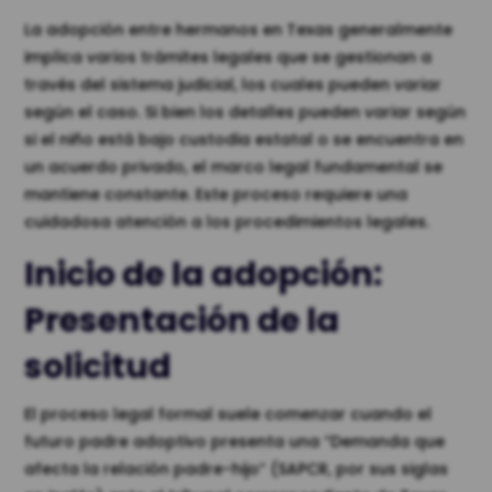
La adopción entre hermanos en Texas generalmente
implica varios trámites legales que se gestionan a
través del sistema judicial, los cuales pueden variar
según el caso. Si bien los detalles pueden variar según
si el niño está bajo custodia estatal o se encuentra en
un acuerdo privado, el marco legal fundamental se
mantiene constante. Este proceso requiere una
cuidadosa atención a los procedimientos legales.
Inicio de la adopción:
Presentación de la
solicitud
El proceso legal formal suele comenzar cuando el
futuro padre adoptivo presenta una “Demanda que
afecta la relación padre-hijo” (SAPCR, por sus siglas