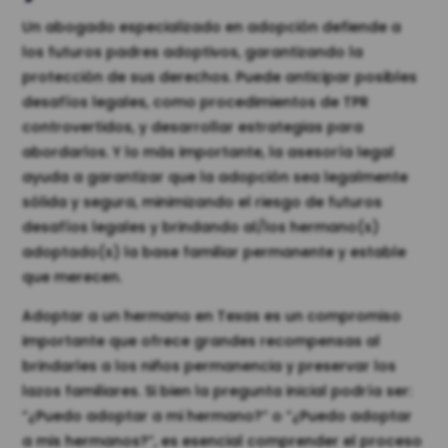
Un abogado especializado en adopción defiende a
los futuros padres adoptivos, garantizando la
protección de sus derechos. Puede anticipar posibles
desafíos legales, como procedimientos de TPR
controvertidos, y desarrollar estrategias para
abordarlos. Y lo más importante, la asesoría legal
ayuda a garantizar que la adopción sea legalmente
sólida y segura, minimizando el riesgo de futuros
desafíos legales y brindando al/los hermano(s)
adoptado(s) la base familiar permanente y estable
que merecen.
Adoptar a un hermano en Texas es un compromiso
importante que ofrece grandes recompensas al
brindarles a los niños permanencia y preservar los
lazos familiares. Si bien la pregunta inicial podría ser:
“¿Puedo adoptar a mi hermano?” o “¿Puedo adoptar
a mis hermanos?”, es esencial comprender el proceso