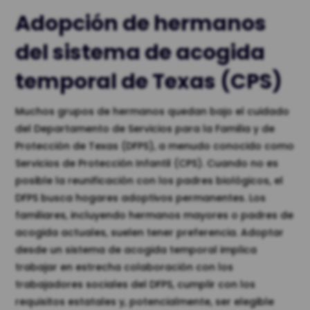
Adopción de hermanos
del sistema de acogida
temporal de Texas (CPS)
Muchos grupos de hermanos quedan bajo el cuidado
del Departamento de Servicios para la Familia y de
Protección de Texas (DFPS), a menudo conocido como
Servicios de Protección Infantil (CPS). Cuando no es
posible la reunificación con los padres biológicos, el
DFPS busca hogares adoptivos permanentes. Los
familiares, incluyendo hermanos mayores o padres de
acogida actuales, suelen tener preferencia. Adoptar
desde un sistema de acogida temporal implica
trabajar en estrecha colaboración con los
trabajadores sociales del DFPS, cumplir con los
requisitos estatales y, potencialmente, ser elegible