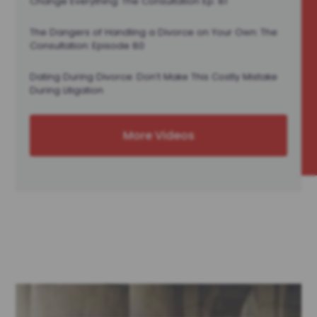
Change Everything: The Consultation Ep. 81
The Dangers of Handling a Divorce on Your Own: The
Consultation: Episode 80
Dating During Divorce: Don’t Make This Costly Mistake
During Litigation
More Videos