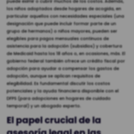
puede eximir o cubrir muchos de los costos. Además,
los niños adoptados desde hogares de acogida, en
particular aquellos con necesidades especiales (una
designación que puede incluir formar parte de un
grupo de hermanos) o niños mayores, pueden ser
elegibles para pagos mensuales continuos de
asistencia para la adopción (subsidios) y cobertura
de Medicaid hasta los 18 años o, en ocasiones, más. El
gobierno federal también ofrece un crédito fiscal por
adopción para ayudar a compensar los gastos de
adopción, aunque se aplican requisitos de
elegibilidad. Es fundamental discutir los costos
potenciales y la ayuda financiera disponible con el
DFPS (para adopciones en hogares de cuidado
temporal) y un abogado experto.
El papel crucial de la
asesoría legal en las