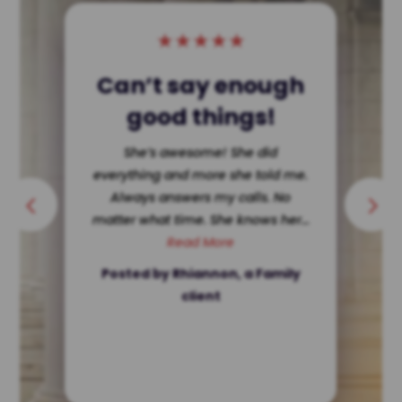
★
★
★
★
★
Single Dad Wins!
She dissected my ex making her
look terrible in court. Hard for a
single father to get custody ? Not
in Texas. She’s ethically...
Read More
Posted by a client