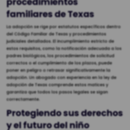
procedimientos
familiares de Texas
La adopción se rige por estatutos específicos dentro
del Código Familiar de Texas y procedimientos
judiciales detallados. El incumplimiento estricto de
estos requisitos, como la notificación adecuada a los
padres biológicos, los procedimientos de solicitud
correctos o el cumplimiento de los plazos, puede
poner en peligro o retrasar significativamente la
adopción. Un abogado con experiencia en la ley de
adopción de Texas comprende estos matices y
garantiza que todos los pasos legales se sigan
correctamente.
Protegiendo sus derechos
y el futuro del niño