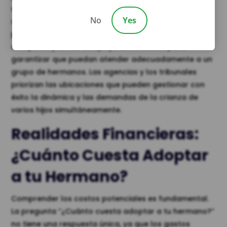
desarrollo y financieras de varios niños, posiblemente
No
Yes
de diferentes edades y con historias únicas. El
proceso de estudio del hogar evaluará los recursos,
el espacio y la red de apoyo de la familia para
garantizar que puedan atender adecuadamente a un
grupo de hermanos. Las agencias y los tribunales
priorizan las ubicaciones que pueden gestionar con
éxito la dinámica y las demandas de la crianza de
varios hijos simultáneamente.
Realidades Financieras:
¿Cuánto Cuesta Adoptar
a tu Hermano?
Comprender los costos potenciales es fundamental.
La pregunta “¿Cuánto cuesta adoptar a tu hermano?”
no tiene una respuesta única, ya que los gastos