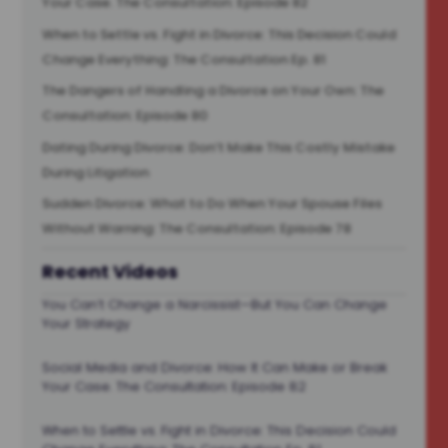
Your Case. The Consultation: Episode 82
When to Settle vs. Fight in Divorce: This Decision Could
Change Everything: The Consultation Ep. 81
The Dangers of Handling a Divorce on Your Own: The
Consultation: Episode 80
Dating During Divorce: Don’t Make This Costly Mistake
During Litigation
Sudden Divorce: What to Do When Your Spouse Files
Without Warning: The Consultation: Episode 78
Recent Videos
You Can’t Change a Narcissist—But You Can Change
Your Strategy
Social Media and Divorce: How It Can Make or Break
Your Case. The Consultation: Episode 82
When to Settle vs. Fight in Divorce: This Decision Could