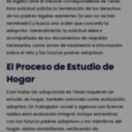
en inglés) ante el tribunal correspondiente de Texas.
Esta solicitud solicita la terminación de los derechos
de los padres legales existentes (si aún no se han
terminado) y busca una orden que conceda la
adopción. Generalmente, la solicitud debe ir
acompañada de los documentos de respaldo
necesarios, como actas de nacimiento e información
sobre el niño y los futuros padres adoptivos.
El Proceso de Estudio de
Hogar
Casi todas las adopciones en Texas requieren un
estudio de hogar, también conocido como evaluación
adoptiva. Un trabajador social o agencia con licencia
realiza esta evaluación integral. Incluye entrevistas
con los futuros padres adoptivos y los miembros del
hogar, visitas domiciliarias, verificación de