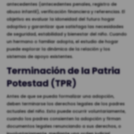
antecedentes (antecedentes penales, registro de
abuso infantil), verificación financiera y referencias. El
objetivo es evaluar la idoneidad del futuro hogar
adoptivo y garantizar que satisfaga las necesidades
de seguridad, estabilidad y bienestar del niño. Cuando
un hermano o familiar adopta, el estudio de hogar
puede explorar la dinámica de la relación y los
sistemas de apoyo existentes.
Terminación de la Patria
Potestad (TPR)
Antes de que se pueda formalizar una adopción,
deben terminarse los derechos legales de los padres
actuales del niño. Esto puede ocurrir voluntariamente,
cuando los padres consienten la adopción y firman
documentos legales renunciando a sus derechos, o
involuntariamente, mediante una orden judicial