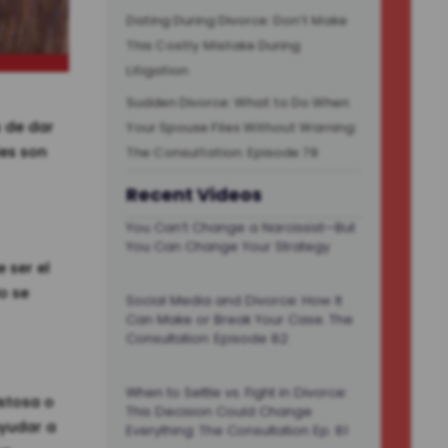
Dating During Divorce: Don’t Make
This Costly Mistake During
Litigation
Sudden Divorce: What to Do When
s de dar
Your Spouse Files Without Warning:
les son
The Consultation: Episode 78
Recent Videos
You Can’t Change a Narcissist—But
You Can Change Your Strategy
e ser el
o se
Social Media and Divorce: How It
Can Make or Break Your Case. The
Consultation: Episode 82
When to Settle vs. Fight in Divorce:
istosa o
This Decision Could Change
ayudar a
Everything: The Consultation Ep. 81