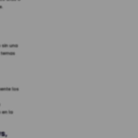
e.
 sin una
n temas
mente los
n
 en la
s,