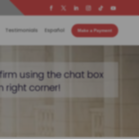
Testimonials
Español
Make a Payment
firm using the chat box
 right corner!