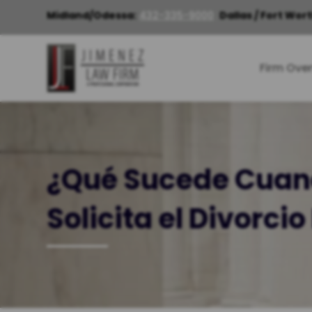
Midland/Odessa:
432-335-9000
Dallas / Fort Wort
Firm Ove
¿Qué Sucede Cua
Solicita el Divorci