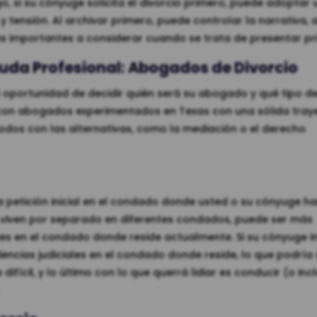
, si su cónyuge solicita el divorcio primero, puede adoptar 
tensión. Al archivar primero, puede controlar la narrativa, 
res importantes a considerar cuando se trata de presentar pr
yuda Profesional: Abogados de Divorcio
ra oportunidad de decidir quién será su abogado y qué tipo d
 con abogados experimentados en Texas con una sólida tray
odos con las alternativas, como la mediación o el derecho
la petición inicial en el condado donde usted o su cónyuge ha
a viven por separado en diferentes condados, puede ser más
es en el condado donde reside actualmente. Si su cónyuge in
encias judiciales en el condado donde reside, lo que podría 
difícil, y lo último con lo que querrá lidiar es conducir (o inc