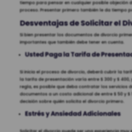
tiempo para pensar en cualquier posible objeción 
proceso. Presentar primero también le da tiempo p
Desventajas de Solicitar el D
Si bien presentar los documentos de divorcio prime
importantes que también debe tener en cuenta.
Usted Paga la Tarifa de Presenta
Si inicia el proceso de divorcio, deberá cubrir la ta
la tarifa de presentación varía entre $ 300 y $ 400
regla, es posible que deba contratar los servicios d
documentos a un costo adicional de entre $ 50 y $ 1
decisión sobre quién solicita el divorcio primero.
Estrés y Ansiedad Adicionales
Solicitar el divorcio puede ser una experiencia muy