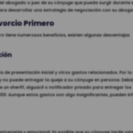
del abogado o juez de su cónyuge que pueda surgir durante 
ara desarrollar una estrategia de negociación con su aboga
ivorcio Primero
ro tiene numerosos beneficios, existen algunas desventajas
ción
rifa de presentación inicial y otros gastos relacionados. Por lo
, y no puede entregar la queja a su cónyuge en persona. Debi
e un sheriff, alguacil o notificador privado para entregar los
00. Aunque estos gastos son algo insignificantes, pueden infl
 estresante y emocional. Es posible que su cónyuge tarde var