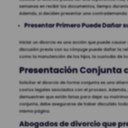
semanas en recibir los documentos, tiempo durante
Además, si deciden presentar una contrademanda e
Presentar Primero Puede Dañar s
Iniciar un divorcio es una acción que puede causar 
discusión previa con su cónyuge puede dañar la rel
como la manutención de los hijos, la custodia de lo
Presentación Conjunta 
Solicitar el divorcio de forma conjunta es una alte
costos legales asociados con el proceso. Además, 
demuestren que están listas para dejar su matrimon
conjunta, debe asegurarse de haber discutido todo
misma página.
Abogados de divorcio que pre