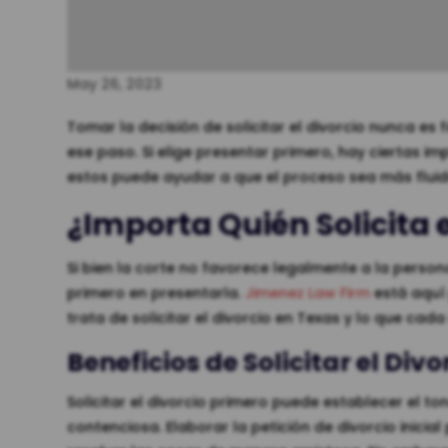
May 26, 2023
Tomar la decisión de solicitar el divorcio nunca es
ese paso. Si elige presentar primero, hay ciertas i
estos puede ayudar a que el proceso sea más fluido
¿Importa Quién Solicita 
Si bien la corte no favorece legalmente a la persona 
primero en presentarla.
Jimenez Law Firm
está aquí
trata de solicitar el divorcio en Texas y lo que cad
Beneficios de Solicitar el Div
Solicitar el divorcio primero puede establecer el t
contenciosa. Elaborar la petición de divorcio inicia