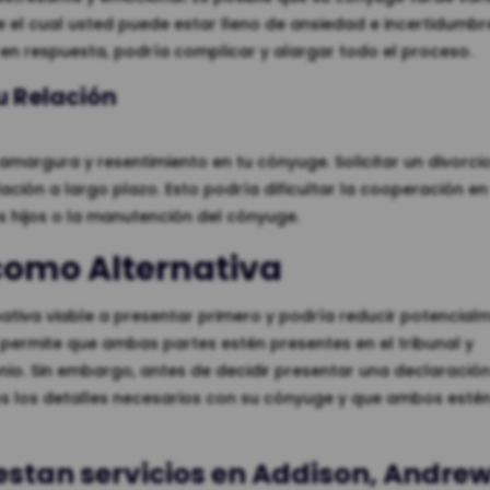
 el cual usted puede estar lleno de ansiedad e incertidumbr
n respuesta, podría complicar y alargar todo el proceso.
u Relación
amargura y resentimiento en tu cónyuge. Solicitar un divorcio
ación a largo plazo. Esto podría dificultar la cooperación e
s hijos o la manutención del cónyuge.
como Alternativa
rnativa viable a presentar primero y podría reducir potencial
permite que ambas partes estén presentes en el tribunal y
io. Sin embargo, antes de decidir presentar una declaració
s los detalles necesarios con su cónyuge y que ambos estén
stan servicios en Addison, Andrew