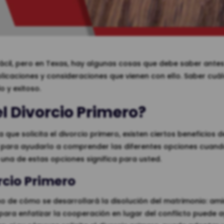
 fácil, pero en Texas, hay algunas cosas que debe saber ante
mplicaciones y consideraciones que vienen con ello. Saber cuá
 y exitoso.
el Divorcio Primero?
que solicita el divorcio primero, existen ciertos beneficios d
 para ayudarlo a comprender las diferentes opciones cuand
a una de estas opciones significa para usted.
orcio Primero
ono de cómo se desarrollará la disolución del matrimonio: am
l para enfatizar la cooperación en lugar del conflicto puede 