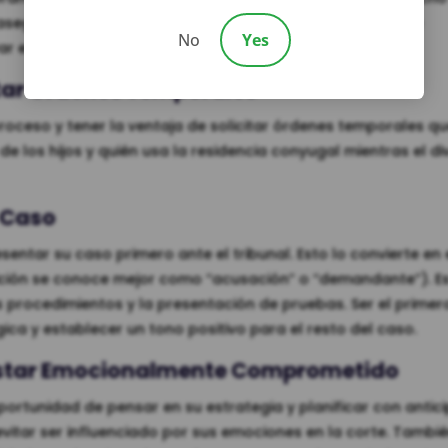
asegurarse de que sus hijos tengan acceso a servicios de
No
Yes
r el divorcio.
itar Ordenes Temporales
 proceso y tener la ventaja de solicitar órdenes temporales q
 los hijos y quién usa la residencia conyugal mientras el di
l Caso
esentar su caso primero ante el tribunal. Esto lo convierte en 
osición se conoce mejor como “acusación” o “demandante”). Es
s procedimientos y la presentación de pruebas. Ser el primer
ca y establecer un tono positivo para el resto del caso.
r Estar Emocionalmente Comprometido
 oportunidad de pensar en su estrategia y planificar con antic
evitar ser influenciado por sus emociones en la corte. Tambié