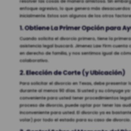
resolver las cosas de manera amistosa. Sin embargo
enfoque agresivo, lo que genera más desacuerdos y 
inicialmente. Estos son algunos de los otros facto
1. Obtiene La Primer Opción para A
Cuando solicita el divorcio primero, tiene la prime
asistencia legal buscará. Jimenez Law Firm cuenta
en derecho de familia, y nos sentimos igual de cóm
colaborativo.
2. Elección de Corte (y Ubicación)
Para solicitar el divorcio en Texas, debe presentar 
durante al menos 90 días. Si usted y su cónyuge y
conveniente para usted tener procedimientos legal
proceso de divorcio, puede optar por tener las audi
inconveniente para usted. El divorcio ya es bastante 
volar) por todo el estado para su caso de divorcio.