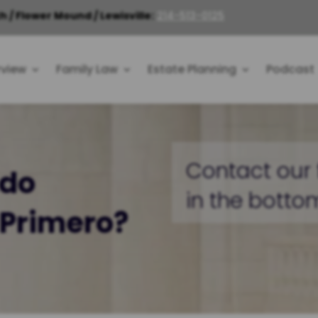
h / Flower Mound / Lewisville:
214-513-0125
rview
Family Law
Estate Planning
Podcast
Contact our 
ndo
in the bottom
o Primero?