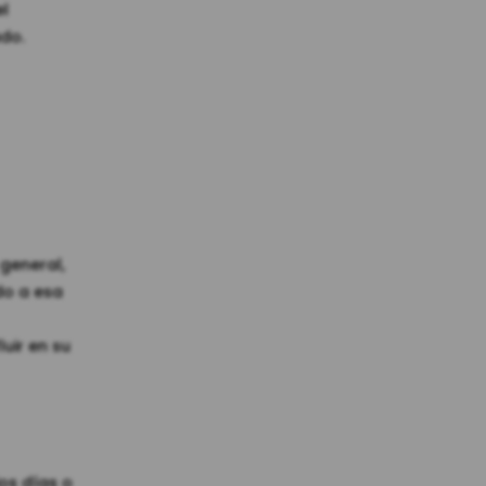
el
do.
 general,
do a esa
uir en su
ios días o