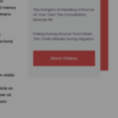
un
al menos
The Dangers of Handling a Divorce
imero.
on Your Own: The Consultation:
Episode 80
Dating During Divorce: Don’t Make
e
This Costly Mistake During Litigation
ectoria
More Videos
n vivido
icia un
ser un
luso