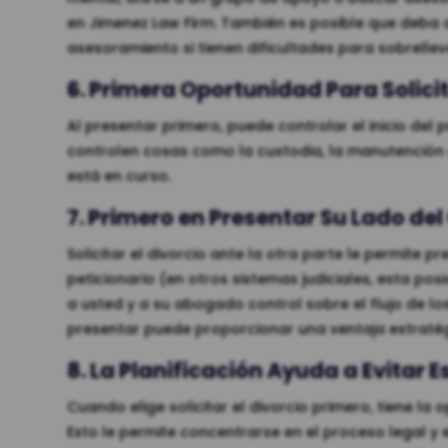
en Jimenez Law Firm. También es posible que deba 
asesoramiento si tienen dificultades para sobrelleva
6. Primera Oportunidad Para Solic
Al presentar primero, puede controlar el inicio del
controlen cosas como la custodia, la manutención de
está en curso.
7. Primero en Presentar Su Lado de
Solicitar el divorcio ante la otra parte le permite pr
peticionario (en otros sistemas judiciales, esta p
a usted y a su abogado control sobre el flujo de lo
presentar puede proporcionar una ventaja estratégi
8. La Planificación Ayuda a Evita
Cuando elige solicitar el divorcio primero, tiene la
Esto le permite concentrarse en el proceso legal y 