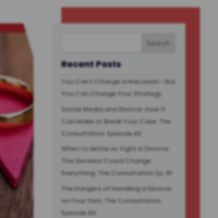
Recent Posts
You Can’t Change a Narcissist—But
You Can Change Your Strategy
Social Media and Divorce: How It
Can Make or Break Your Case. The
Consultation: Episode 82
When to Settle vs. Fight in Divorce:
This Decision Could Change
Everything: The Consultation Ep. 81
The Dangers of Handling a Divorce
on Your Own: The Consultation:
Episode 80