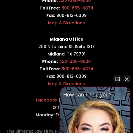
Phone:
432-335-9000
Toll Free:
800-655-4874
Fax:
800-813-0309
Map & Directions
Midland Office
200 N Loraine St, Suite 1317
Midland, TX 79701
Phone:
432-335-9000
Toll Free:
800-655-4874
Fax:
800-813-0309
Map & Directions
How can I help you?
Facebook
|
Twitter
|
LinkedIn
Office Hours:
Monday-Friday: 8:30AM–5PM
The Jimenez Law Firm, P.C., represents residents of the