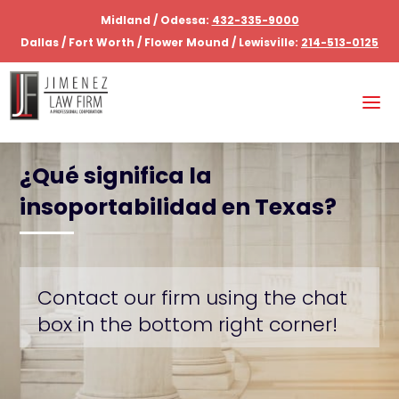
Midland / Odessa:
432-335-9000
Dallas / Fort Worth / Flower Mound / Lewisville:
214-513-0125
¿Qué significa la
insoportabilidad en Texas?
Contact our firm using the chat
box in the bottom right corner!