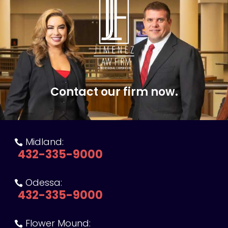
Contact our firm now.
Midland:

432-335-9000
Odessa:

432-335-9000
Flower Mound:
