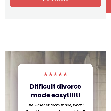
★
★
★
★
★
Difficult divorce
made easy!!!!!!
The Jimenez team made, what I