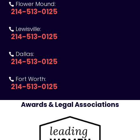
Flower Mound:

214-513-0125
Lewisville:

214-513-0125
Dallas:

214-513-0125
Fort Worth:

214-513-0125
Awards & Legal Associations