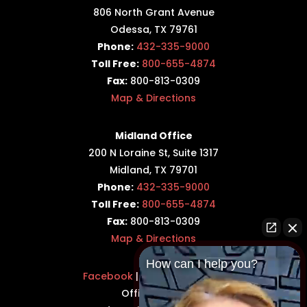
806 North Grant Avenue
Odessa, TX 79761
Phone:
432-335-9000
Toll Free:
800-655-4874
Fax:
800-813-0309
Map & Directions
Midland Office
200 N Loraine St, Suite 1317
Midland, TX 79701
Phone:
432-335-9000
Toll Free:
800-655-4874
Fax:
800-813-0309
Map & Directions
How can I help you?
Facebook
|
Twitter
|
LinkedIn
Office Hours: