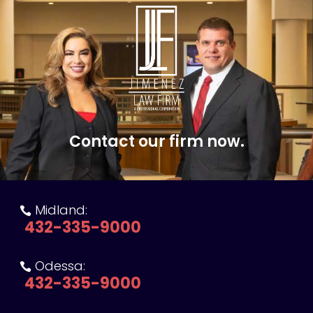
Contact our firm now.
Midland:

432-335-9000
Odessa:

432-335-9000