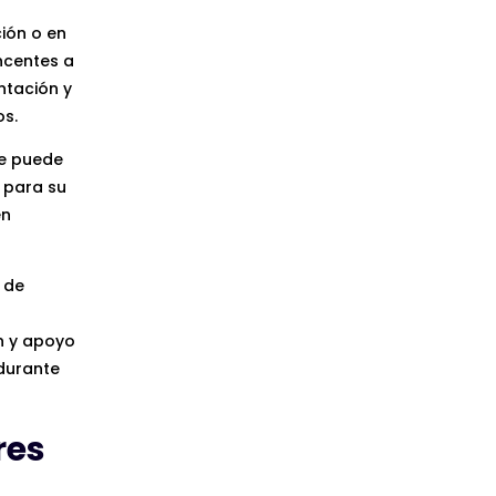
ión o en
ncentes a
ntación y
os.
ue puede
 para su
en
 de
n y apoyo
 durante
res