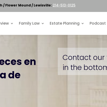
h / Flower Mound / Lewisville:
214-513-0125
rview
Family Law
Estate Planning
Podcast
Contact our 
ueces en
in the bottom
ia de