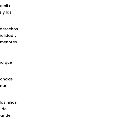
emitir
 y las
s derechos
ialidad y
s menores.
dia que
tancias
enar
los niños
o de
tar del