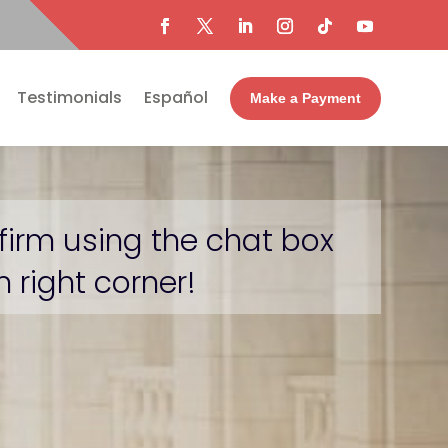
Testimonials
Español
Make a Payment
firm using the chat box
 right corner!