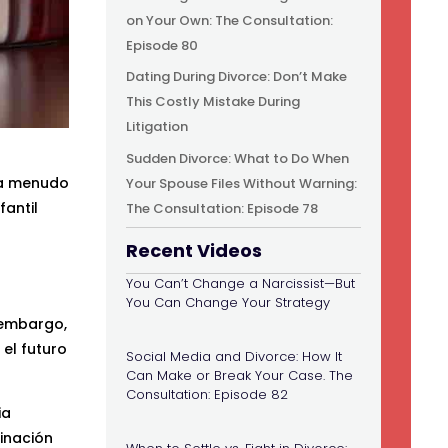
on Your Own: The Consultation:
Episode 80
Dating During Divorce: Don’t Make
This Costly Mistake During
Litigation
Sudden Divorce: What to Do When
 a menudo
Your Spouse Files Without Warning:
fantil
The Consultation: Episode 78
Recent Videos
You Can’t Change a Narcissist—But
You Can Change Your Strategy
n embargo,
el futuro
Social Media and Divorce: How It
Can Make or Break Your Case. The
Consultation: Episode 82
ia
inación