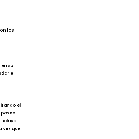
on los
l
 en su
udarle
izando el
, posee
incluye
a vez que