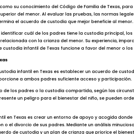
así como su conocimiento del Código de Familia de Texas, para 
perior del menor. Al evaluar las pruebas, las normas legales
etermina el acuerdo de custodia que mejor beneficie al menor.
dentificar cuál de los padres tiene la custodia principal, lo
 relacionada con la crianza del menor. Su experiencia, imparc
 custodia infantil de Texas funcione a favor del menor o lo
exas
 custodia infantil en Texas es establecer un acuerdo de custo
proporcione a ambos padres suficiente acceso y participación.
no de los padres o la custodia compartida, según las circuns
resente un peligro para el bienestar del niño, se pueden ord
antil en Texas es crear un entorno de apoyo y acogida donde 
n o el divorcio de sus padres. Mediante un análisis minucios
uerdo de custodia y un plan de crianza que priorice el bienes