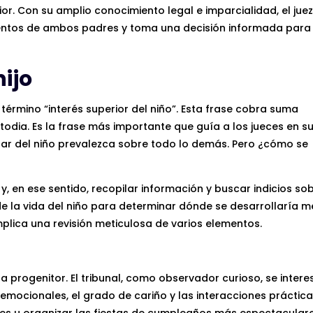
rior. Con su amplio conocimiento legal e imparcialidad, el ju
mentos de ambos padres y toma una decisión informada para
hijo
término “interés superior del niño”. Esta frase cobra suma
todia. Es la frase más importante que guía a los jueces en s
tar del niño prevalezca sobre todo lo demás. Pero ¿cómo se
o y, en ese sentido, recopilar información y buscar indicios so
 de la vida del niño para determinar dónde se desarrollaría me
mplica una revisión meticulosa de varios elementos.
a progenitor. El tribunal, como observador curioso, se intere
mocionales, el grado de cariño y las interacciones práctica
es u organizar las fiestas de cumpleaños más espectaculare