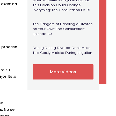
When to Settle vs. Fight in Divorce:
ez examina
This Decision Could Change
Everything: The Consultation Ep. 81
The Dangers of Handling a Divorce
on Your Own: The Consultation:
Episode 80
u proceso
Dating During Divorce: Don’t Make
This Costly Mistake During Litigation
bre su
More Videos
jor. Esto
sa
s. No se
s; se