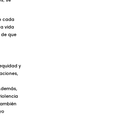
mo cada
la vida
a de que
 equidad y
aciones,
 Además,
violencia
 también
yo