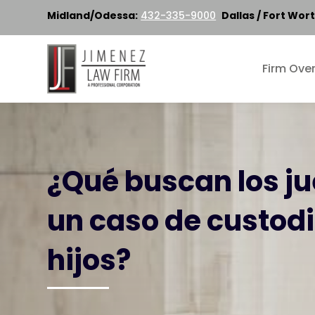
Midland/Odessa:
432-335-9000
Dallas / Fort Wort
Firm Ove
¿Qué buscan los j
un caso de custod
hijos?