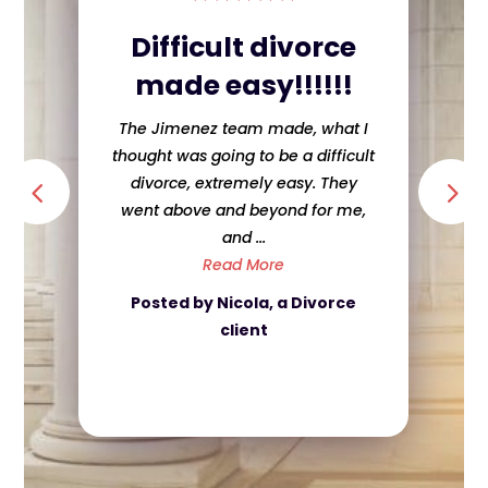
Sweet Lawyer and
she did a great
job!
informed with what was going on!
She was honest and up front
about my case even when if it
was ...
Read More
Posted by Caroline, a Criminal
Defense client