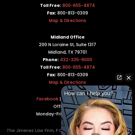
Toll Free:
800-655-4874
Fax:
800-813-0309
Map & Directions
Midland Office
200 N Loraine St, Suite 1317
Midland, TX 79701
Phone:
432-335-9000
Toll Free:
800-655-4874
Fax:
800-813-0309
Map & Directions
How can I help you?
Facebook
|
Twitter
|
LinkedIn
Office Hours:
Monday-Friday: 8:30AM–5PM
The Jimenez Law Firm, P.C., represents residents of the