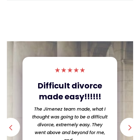
★
★
★
★
★
Sweet Lawyer and
she did a great
job!
informed with what was going on!
She was honest and up front
about my case even when if it