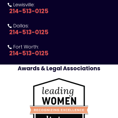
Lewisville:

214-513-0125
Dallas:

214-513-0125
Fort Worth:

214-513-0125
Awards & Legal Associations