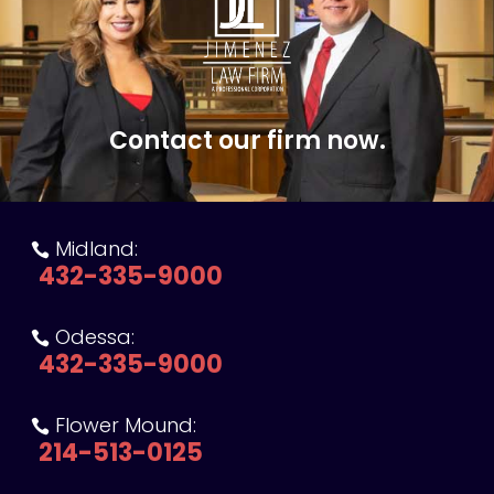
Contact our firm now.
Midland:

432-335-9000
Odessa:

432-335-9000
Flower Mound:

214-513-0125