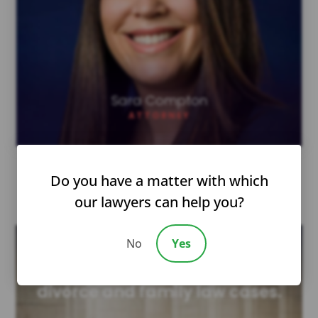
Sara Compton
Sara Compton
ATTORNEY
Do you have a matter with which
our lawyers can help you?
No
Yes
We have years of experience in
divorce and family law cases.