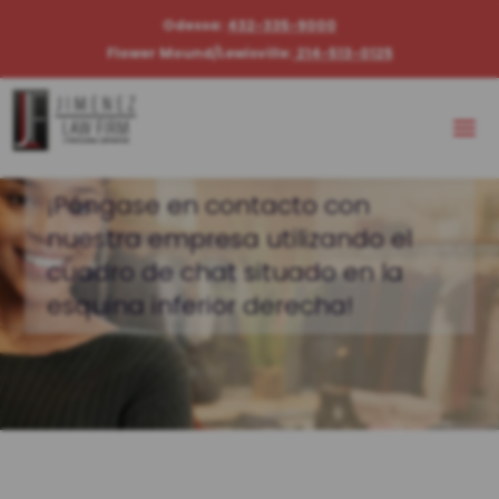
Odessa:
432-335-9000
Flower Mound/Lewisville:
214-513-0125
¡Póngase en contacto con
nuestra empresa utilizando el
cuadro de chat situado en la
esquina inferior derecha!