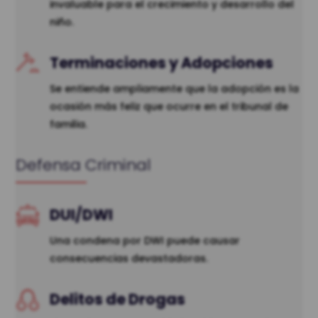
invaluable para el crecimiento y desarrollo del
niño.
Terminaciones y Adopciones
Se entiende ampliamente que la adopción es la
ocasión más feliz que ocurre en el tribunal de
familia.
Defensa Criminal
DUI/DWI
Una condena por DWI puede causar
consecuencias devastadoras.
Delitos de Drogas