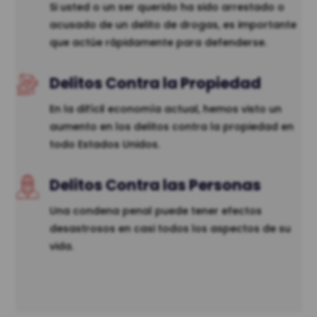
Si usted o un ser querido ha sido arrestado o
acusado de un delito de drogas, es importante
que actúe rápidamente para defenderse.
Delitos Contra la Propiedad
En la difícil economía actual, hemos visto un
aumento en los delitos contra la propiedad en
todo Estados Unidos.
Delitos Contra las Personas
Una condena penal puede tener efectos
desastrosos en casi todos los aspectos de su
vida.