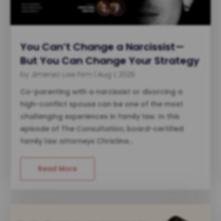
You Can’t Change a Narcissist—
But You Can Change Your Strategy
by
Jimenez Law Firm
|
Aug 1, 2026
Co-parenting with a narcissist or divorcing a
high-conflict spouse can be one of the most
challenging experiences in family law. In this
episode of The Consultation, board-certified
family law attorneys Christina...
Read More