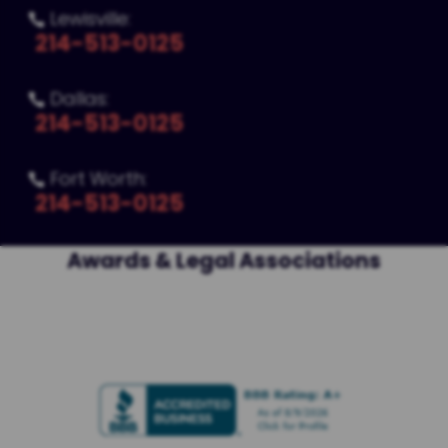
Lewisville:

214-513-0125
Dallas:

214-513-0125
Fort Worth:

214-513-0125
Awards & Legal Associations