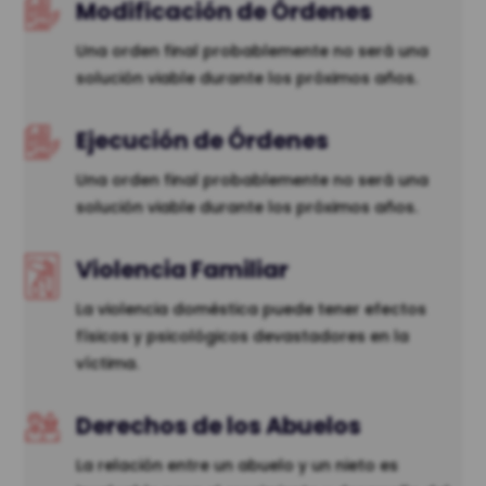
Modificación de Órdenes
Una orden final probablemente no será una
solución viable durante los próximos años.
Ejecución de Órdenes
Una orden final probablemente no será una
solución viable durante los próximos años.
Violencia Familiar
La violencia doméstica puede tener efectos
físicos y psicológicos devastadores en la
víctima.
Derechos de los Abuelos
La relación entre un abuelo y un nieto es