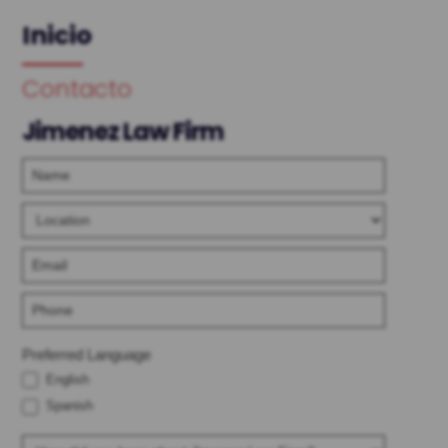
Inicio
Contacto
Jimenez Law Firm
Contact
Us
Hero
-
English
Preferred Language
English
Spanish