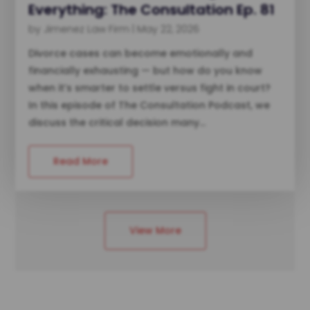
Everything: The Consultation Ep. 81
by
Jimenez Law Firm
|
May 22, 2026
Divorce cases can become emotionally and
financially exhausting — but how do you know
when it’s smarter to settle versus fight in court?
In this episode of The Consultation Podcast, we
discuss the critical decision many...
Read More
View More