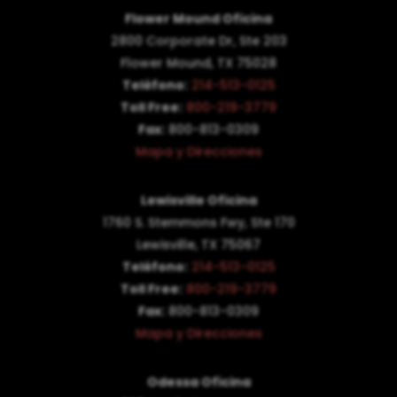
Flower Mound Oficina
2800 Corporate Dr, Ste 203
Flower Mound, TX 75028
Teléfono:
214-513-0125
Toll Free:
800-219-3779
Fax:
800-813-0309
Mapa y Direcciones
Lewisville Oficina
1760 S. Stemmons Fwy, Ste 170
Lewisville, TX 75067
Teléfono:
214-513-0125
Toll Free:
800-219-3779
Fax:
800-813-0309
Mapa y Direcciones
Odessa Oficina