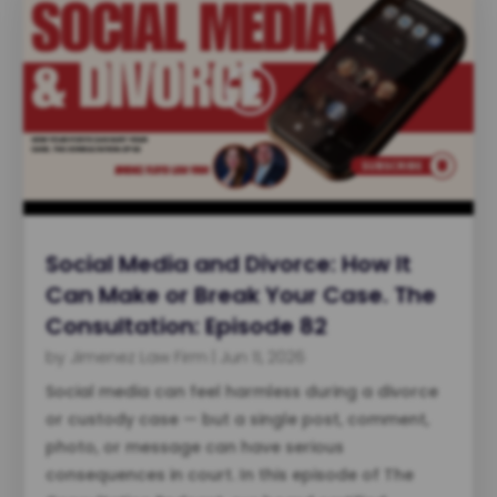
Social Media and Divorce: How It
Can Make or Break Your Case. The
Consultation: Episode 82
by
Jimenez Law Firm
|
Jun 11, 2026
Social media can feel harmless during a divorce
or custody case — but a single post, comment,
photo, or message can have serious
consequences in court. In this episode of The