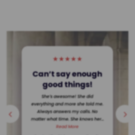
★
★
★
★
★
Single Dad Wins!
She dissected my ex making her
look terrible in court. Hard for a
single father to get custody ? Not
in Texas. She’s ethically...
Read More
Posted by a client